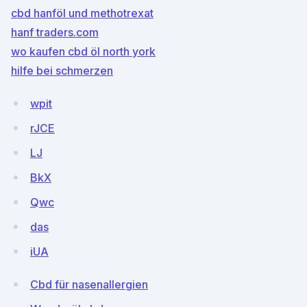
cbd hanföl und methotrexat
hanf traders.com
wo kaufen cbd öl north york
hilfe bei schmerzen
wpit
rJCE
LJ
BkX
Qwc
das
iUA
Cbd für nasenallergien