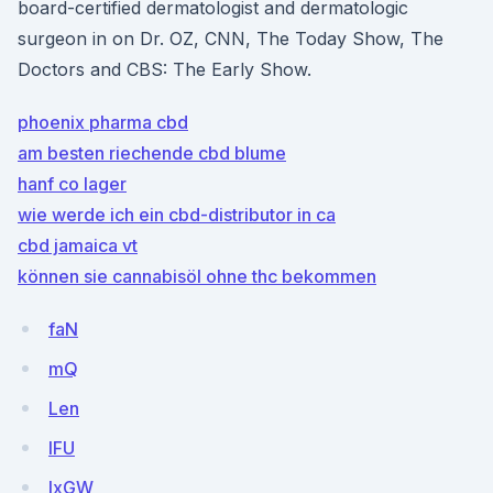
board-certified dermatologist and dermatologic
surgeon in on Dr. OZ, CNN, The Today Show, The
Doctors and CBS: The Early Show.
phoenix pharma cbd
am besten riechende cbd blume
hanf co lager
wie werde ich ein cbd-distributor in ca
cbd jamaica vt
können sie cannabisöl ohne thc bekommen
faN
mQ
Len
lFU
lxGW