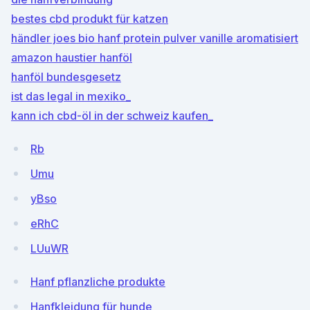
bestes cbd produkt für katzen
händler joes bio hanf protein pulver vanille aromatisiert
amazon haustier hanföl
hanföl bundesgesetz
ist das legal in mexiko_
kann ich cbd-öl in der schweiz kaufen_
Rb
Umu
yBso
eRhC
LUuWR
Hanf pflanzliche produkte
Hanfkleidung für hunde