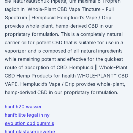
die Naturkautschuk-Pipette, um maximal 8 Tropfen
täglich in Whole-Plant CBD Vape Tincture - Full
Spectrum | Hemplucid Hemplucid’s Vape / Drip
provides whole-plant, hemp-derived CBD in our
proprietary formulation. This is a completely natural
carrier oil for potent CBD that is suitable for use in a
vaporizer and is composed of all-natural ingredients
while remaining potent and effective for the quickest
route of absorption of CBD. Hemplucid || Whole-Plant
CBD Hemp Products for health WHOLE-PLANT™ CBD
VAPE. Hemplucid’s Vape / Drip provides whole-plant,
hemp-derived CBD in our proprietary formulation.
hanf h20 wasser
hanfblüte legal in ny
evolution cbd gummis
hanf glasfasergewebe