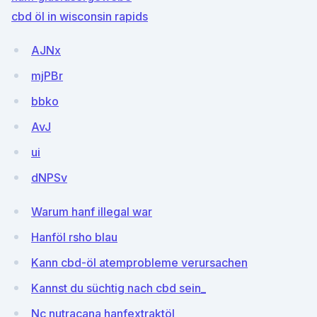
cbd öl in wisconsin rapids
AJNx
mjPBr
bbko
AvJ
ui
dNPSv
Warum hanf illegal war
Hanföl rsho blau
Kann cbd-öl atemprobleme verursachen
Kannst du süchtig nach cbd sein_
Nc nutracana hanfextraktöl